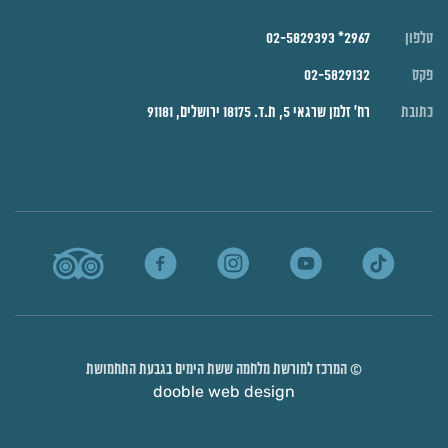
טלפון
2967* 02-5829393
פקס
02-5829132
כתובת
רח' זלמן שרגאי 5, ת.ד. 18175 ירושלים, 91181
© המרכז למורשת מלחמה ששת הימים בגבעת התחמושת
dooble web design