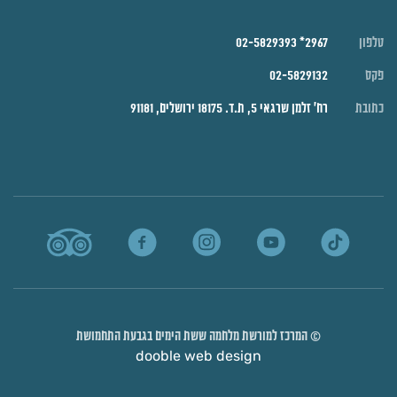
טלפון
2967* 02-5829393
פקס
02-5829132
כתובת
רח' זלמן שרגאי 5, ת.ד. 18175 ירושלים, 91181
© המרכז למורשת מלחמה ששת הימים בגבעת התחמושת
dooble web design