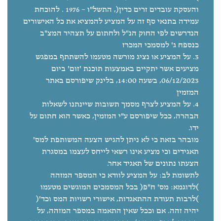
והעסקת עובדים זרים כדין(, התשל"ו – 1976 . להוכחת
עמידה בתנאי סף זה על המציע להמציא את כל האישורים
הנדרשים לפי החוק הנ"ל ולחתום על תצהיר המצ"ב
כנספח ג' למסמכי המכרז
על המציע או נציג מורשה מטעמו להשתתף במפגש
מציעים אשר יתקיים באמצעות תוכנת 'זום' ביום
06/12/2023, בשעה 14:00, בלינק שיפורסם באתר
המזמין
על המציע לצרף מסמך תשובות שיינתנו לשאלות
הבהרה, ככל שיפורסם ע"י המזמין, כאשר הוא חתום על
ידו.
מובהר בזאת כי לא ניתן להגיש הצעה המשותפת למס'
תאגידים וכי מציע אינו רשאי לייחס לעצמו במסגרת
הצעתו נתונים של תאגיד אחר.
לתשומת לב: על המציע לוודא כי המספר המזהה
)לדוגמא: מס' ח"פ( בכל המסמכים המוגשים מטעמו
)לרבות תעודת ההתאגדות, אישורי רשויות המס וכד'(
יהיה זהה. אם וככל שאין התאמה במספר המזהה, על