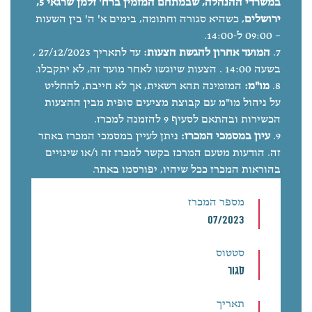
במשרדי ההנהלה, שבמתחם המזמין ברח' זלמן שרגאי 5,
ירושלים
, כשהיא סגורה וחתומה, בימים א' ה' בין השעות
– 09:00 ל-14:00.
המועד אחרון להגשת הצעות:
עד לתאריך 27/12/2023 ,
בשעה 14:00 . הצעות שיוגשו לאחר מועד זה, לא יתקבלו.
מו"מ:
המזמינה תהא רשאית, אך לא חייבת, להחליט
על ניהול מו"מ עם קבוצת מציעים סופית מבין ההצעות
הכשירות ובהתאם לסעיף 9 להזמנה למכרז.
עיון במסמכי המכרז:
ניתן לעיין במסמכי המכרז באתר
זה. הודעות מטעם המרכז בקשר למכרז זה ו/או שינויים
בהוראות המכרז ככל שיהיו, יפורסמו באתר.
מספר המכרז
07/2023
סטטוס
סגור
תאריך