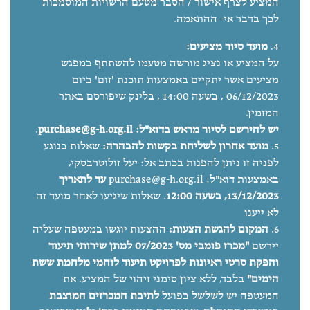
המציע לצרף אישור / הסבר מטעם הרשויות המוסמכות
לכך בדבר אי- ההתאמה.
מועד סיור מציעים:
על המציע או נציג מורשה מטעמו להשתתף במפגש
מציעים אשר יתקיים באמצעות תוכנת 'זום' ביום
06/12/2023 , בשעה 14:00 , בלינק שיפורסם באתר
המזמין.
יש להירשם לסיור מראש בדוא"ל:
purchase@g-h.org.il
.
מועד אחרון לשליחת בקשות להבהרה:
שאלות בנוגע
לפניה זו ניתן להפנות בכתב אל: יעל זולוטרבסקי,
באמצעות דוא"ל:
purchase@g-h.org.il
עד לתאריך
13/12/2023, בשעה 12:00
. שאלות שיגיעו לאחר מועד זה
לא ייענו
המקום להגשת הצעות:
ההצעות יוגשו במעטפה שעליה
יירשם
"מכרז פומבי מס' 07/2023 למתן שירותי תיעוד
והפקת סרטי ראיונות לפרויקט תיעוד לוחמי מלחמת ששת
הימים"
בלבד, ללא ציון סימני זיהוי של המציע. את
המעטפה יש לשלשל בפועל
לתיבת המכרזים המוצבת