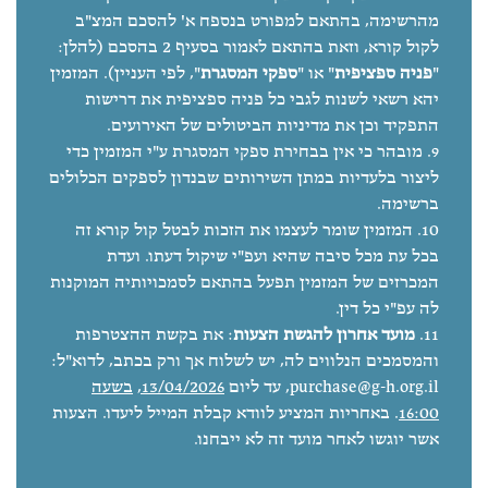
מהרשימה, בהתאם למפורט בנספח א' להסכם המצ"ב
לקול קורא, וזאת בהתאם לאמור בסעיף 2 בהסכם (להלן:
"
פניה ספציפית
" או "
ספקי המסגרת
", לפי העניין). המזמין
יהא רשאי לשנות לגבי כל פניה ספציפית את דרישות
התפקיד וכן את מדיניות הביטולים של האירועים.
מובהר כי אין בבחירת ספקי המסגרת ע"י המזמין כדי
ליצור בלעדיות במתן השירותים שבנדון לספקים הכלולים
ברשימה.
המזמין שומר לעצמו את הזכות לבטל קול קורא זה
בכל עת מכל סיבה שהיא ועפ"י שיקול דעתו. ועדת
המכרזים של המזמין תפעל בהתאם לסמכויותיה המוקנות
לה עפ"י כל דין.
מועד אחרון להגשת הצעות
: את בקשת ההצטרפות
והמסמכים הנלווים לה, יש לשלוח אך ורק בכתב, לדוא"ל:
purchase@g-h.org.il
, עד ליום
13/04/2026,
בשעה
16:00
. באחריות המציע לוודא קבלת המייל ליעדו. הצעות
אשר יוגשו לאחר מועד זה לא ייבחנו.