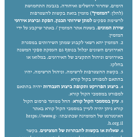
הימים, שחרור ירושלים ואיחודה, בגבעת התחמושת
(להלן:
"המזמין"
) מזמין בזאת בקשות להצטרפות
לרשימת ספקים
למתן שירותי תכנון, הפקת וביצוע אירועי
שירת המונים
, בשטח אתר המזמין / באתר שיקבע על ידי
המזמין.
המזמין יהא רשאי לקבוע שמתן השירותים במסגרת
האירועים השונים יכלול בנוסף גם העסקת ספקי המשנה
באירועים וניהול התקציב של האירועים, במלואו או
בחלקו.
בקשת ההצטרפות לרשימה, וניהול הרשימה, יהיו
בהתאם למפורט בקול קורא.
ביצוע הפרויקט ותקופת ביצוע העבודות
יהיה בהתאם
למפורט במסמכי הקול קורא.
עיון במסמכי הקול קורא
: החל ממועד פרסום הקול
קורא ניתן יהיה לעיין במסמכי הקול קורא באתר
האינטרנט של המזמינה שכתובתו:
https://www.g-
.
h.org.il
שאלות או בקשות להבהרות של המציעים
, בקשר