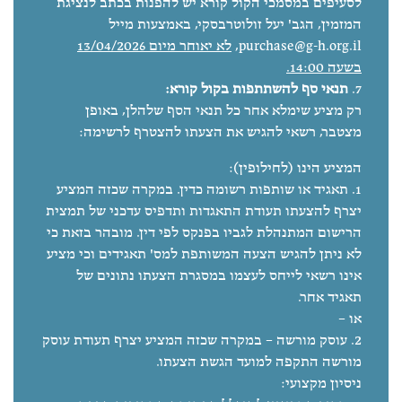
לסעיפים במסמכי הקול קורא יש להפנות בכתב לנציגת
המזמין, הגב' יעל זולוטרבסקי, באמצעות מייל
purchase@g-h.org.il
,
לא יאוחר מיום 13/04/2026
בשעה 14:00.
תנאי סף להשתתפות בקול קורא:
רק מציע שימלא אחר כל תנאי הסף שלהלן, באופן
מצטבר, רשאי להגיש את הצעתו להצטרף לרשימה:
המציע הינו (לחילופין):
תאגיד או שותפות רשומה כדין. במקרה שכזה המציע
יצרף להצעתו תעודת התאגדות ותדפיס עדכני של תמצית
הרישום המתנהלת לגביו בפנקס לפי דין. מובהר בזאת כי
לא ניתן להגיש הצעה המשותפת למס' תאגידים וכי מציע
אינו רשאי לייחס לעצמו במסגרת הצעתו נתונים של
תאגיד אחר.
או –
עוסק מורשה – במקרה שכזה המציע יצרף תעודת עוסק
מורשה התקפה למועד הגשת הצעתו.
ניסיון מקצועי: