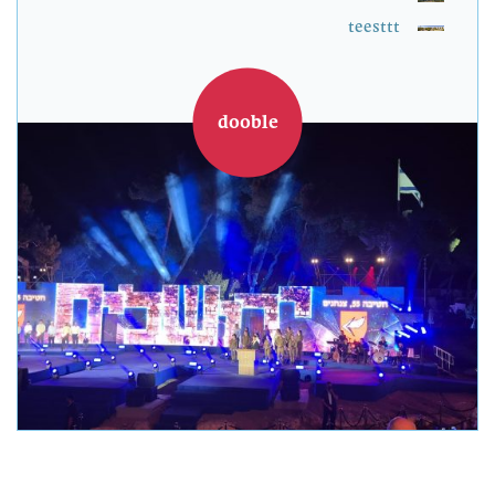
teesttt
dooble